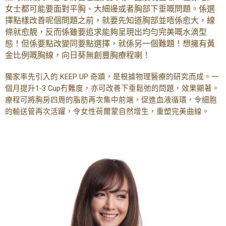
女士都可能要面對平胸、大細邊或者胸部下垂嘅問題。係選
擇點樣改善呢個問題之前，就要先知道胸部並唔係愈大，線
條就愈靚，反而係雖要追求能夠呈現出均勻完美嘅水滴型
態！但係要點改變同要點選擇，就係另一個難題！想擁有黃
金比例嘅胸線，向日葵無創豐胸療程喇！
獨家率先引入的 KEEP UP 奇蹟，是根據物理醫療的研究而成。一
個月提升1-3 Cup冇難度，亦可改善下垂鬆弛的問題，效果顯著。
療程可將胸房四周的脂肪再次集中前端，促進血液循環，
令細胞
的輸送管再次活躍，令女性荷爾蒙自然增生，重塑完美曲線。