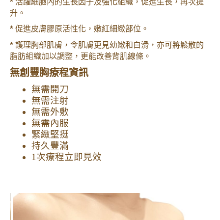
*
活躍細胞內的生長因子及強化組織，促進生長，再次提
升。
* 促進皮膚膠原活性化，嫩紅細緻部位
。
*
護理胸部肌膚，令肌膚更見幼嫩和白滑，亦可將鬆散的
脂肪組織加以調整，更能改善背肌線條。
無創豐胸療程資訊
無需開刀
無需注射
無需外敷
無需內服
緊緻堅挺
持久豐滿
1次療程立即見效